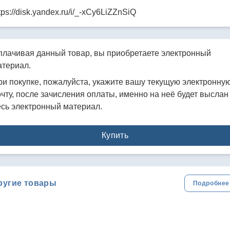
tps://disk.yandex.ru/i/_-xCy6LiZZnSiQ
плачивая данный товар, вы приобретаете электронный
атериал.
ри покупке, пожалуйста, укажите вашу текущую электронну
чту, после зачисления оплаты, именно на неё будет выслан
есь электронный материал.
Купить
ругие товары
Подробнее