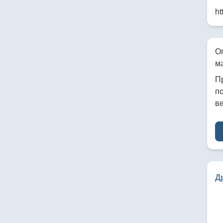
ht
О
м
П
по
в
Д