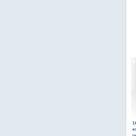
1
к
ц