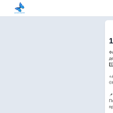
Ф
д
1
⭐
©
📌
П
п