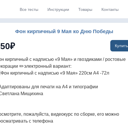
Все тесты
Инструкции
Товары
Контакты
Фон кирпичный 9 Мая ко Дню Победы
150
₽
Купить
он кирпичный с надписью «9 Мая» и гвоздиками / ростовые
екорации ✏️электронный вариант:
️⃣Фон кирпичный с надписью «9 Мая» 220см А4 -72л
Адаптированы для печати на А4 и типографии
Светлана Мищихина
осмотрите, пожалуйста, видеокурс по сборке, его можно
росматривать с телефона