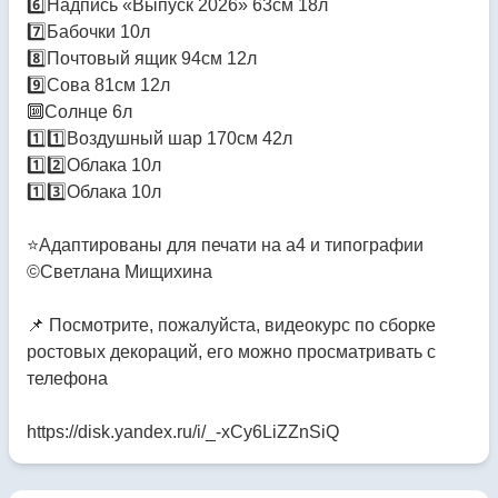
6️⃣Надпись «Выпуск 2026» 63см 18л
7️⃣Бабочки 10л
8️⃣Почтовый ящик 94см 12л
9️⃣Сова 81см 12л
🔟Солнце 6л
1️⃣1️⃣Воздушный шар 170см 42л
1️⃣2️⃣Облака 10л
1️⃣3️⃣Облака 10л
⭐Адаптированы для печати на а4 и типографии
©Светлана Мищихина
📌 Посмотрите, пожалуйста, видеокурс по сборке
ростовых декораций, его можно просматривать с
телефона
https://disk.yandex.ru/i/_-xCy6LiZZnSiQ