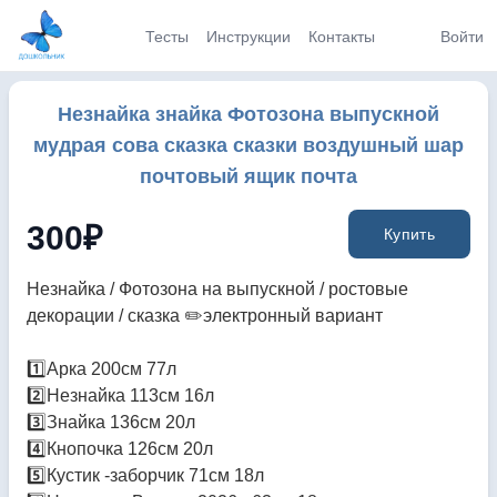
Тесты
Инструкции
Контакты
Войти
Незнайка знайка Фотозона выпускной
мудрая сова сказка сказки воздушный шар
почтовый ящик почта
300
₽
Купить
Незнайка / Фотозона на выпускной / ростовые
декорации / сказка ✏️электронный вариант
1️⃣Арка 200см 77л
2️⃣Незнайка 113см 16л
3️⃣Знайка 136см 20л
4️⃣Кнопочка 126см 20л
5️⃣Кустик -заборчик 71см 18л