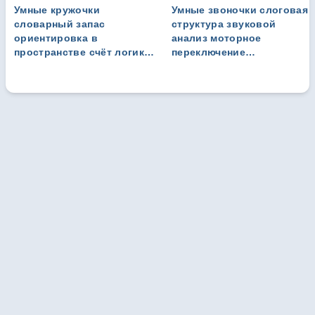
Умные кружочки
Умные звоночки слоговая
словарный запас
структура звуковой
ориентировка в
анализ моторное
пространстве счёт логика
переключение
игры для детей от 3-х
ориентировка
→
лет
→