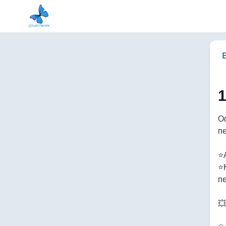
О
п
⭐
⭐
пе
