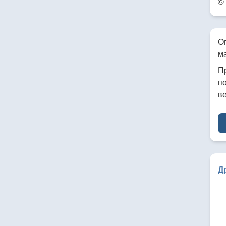
©
О
м
П
по
в
Д