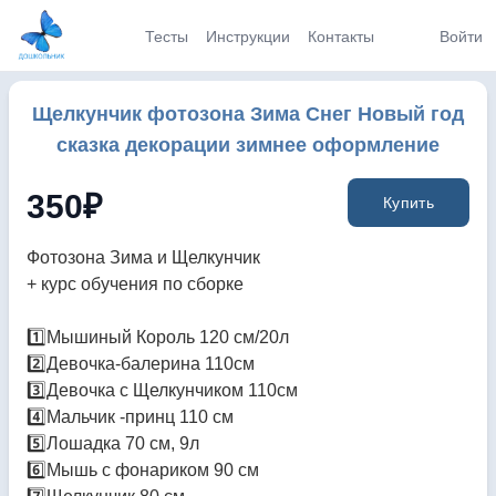
Тесты
Инструкции
Контакты
Войти
Щелкунчик фотозона Зима Снег Новый год
сказка декорации зимнее оформление
350
₽
Купить
Фотозона Зима и Щелкунчик
+ курс обучения по сборке
1️⃣Мышиный Король 120 см/20л
2️⃣Девочка-балерина 110см
3️⃣Девочка с Щелкунчиком 110см
4️⃣Мальчик -принц 110 см
5️⃣Лошадка 70 см, 9л
6️⃣Мышь с фонариком 90 см