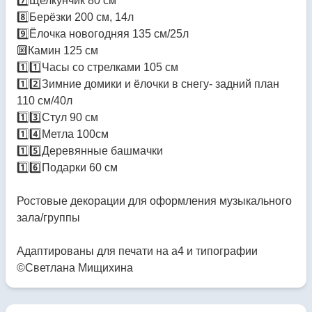
7️⃣Щелкунчик 80 см
8️⃣Берёзки 200 см, 14л
9️⃣Ёлочка новогодняя 135 см/25л
🔟Камин 125 см
1️⃣1️⃣Часы со стрелками 105 см
1️⃣2️⃣Зимние домики и ёлочки в снегу- задний план
110 см/40л
1️⃣3️⃣Стул 90 см
1️⃣4️⃣Метла 100см
1️⃣5️⃣Деревянные башмачки
1️⃣6️⃣Подарки 60 см
Ростовые декорации для оформления музыкального
зала/группы
Адаптированы для печати на а4 и типографии
©Светлана Мищихина